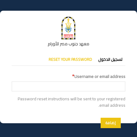
تجاوز
إلى
المحتوى
الرئيسي
معهد جنوب مصر للأورام
التبويبات
تسجيل الدخول
RESET YOUR PASSWORD
الأساسية
Username or email address
Password reset instructions will be sent to your registered
email address.