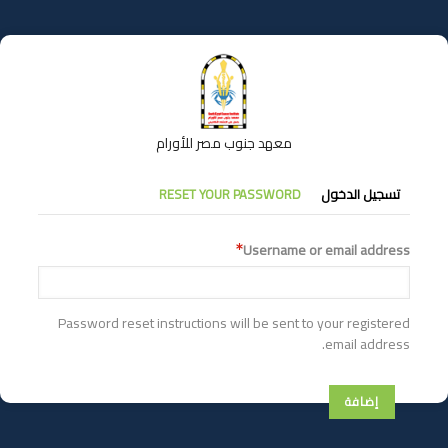
تجاوز
إلى
المحتوى
الرئيسي
معهد جنوب مصر للأورام
التبويبات
تسجيل الدخول
RESET YOUR PASSWORD
الأساسية
Username or email address
Password reset instructions will be sent to your registered
email address.