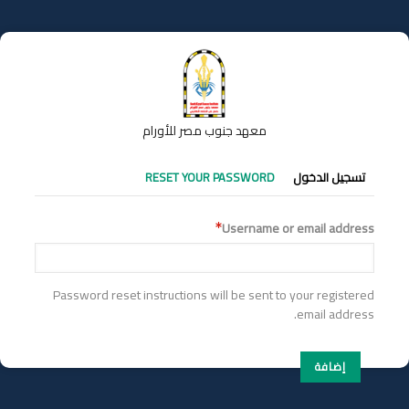
تجاوز
إلى
المحتوى
الرئيسي
معهد جنوب مصر للأورام
التبويبات
تسجيل الدخول
RESET YOUR PASSWORD
الأساسية
Username or email address
Password reset instructions will be sent to your registered
email address.