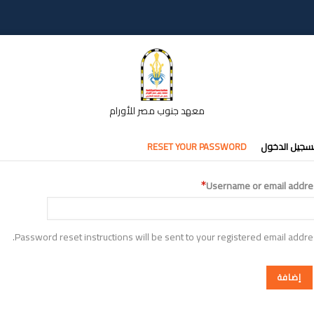
معهد جنوب مصر للأورام
تبويبات
سجيل الدخول
RESET YOUR PASSWORD
أساسية
Username or email addre
Password reset instructions will be sent to your registered email addre