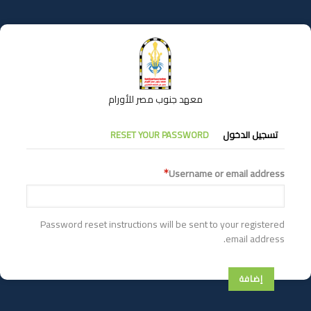
تجاوز
إلى
المحتوى
الرئيسي
معهد جنوب مصر للأورام
التبويبات
تسجيل الدخول
RESET YOUR PASSWORD
الأساسية
Username or email address
Password reset instructions will be sent to your registered
email address.