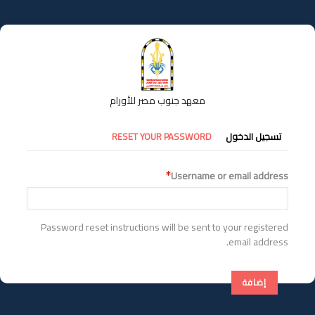
تجاوز
إلى
المحتوى
الرئيسي
معهد جنوب مصر للأورام
التبويبات
تسجيل الدخول
RESET YOUR PASSWORD
الأساسية
Username or email address
Password reset instructions will be sent to your registered
email address.