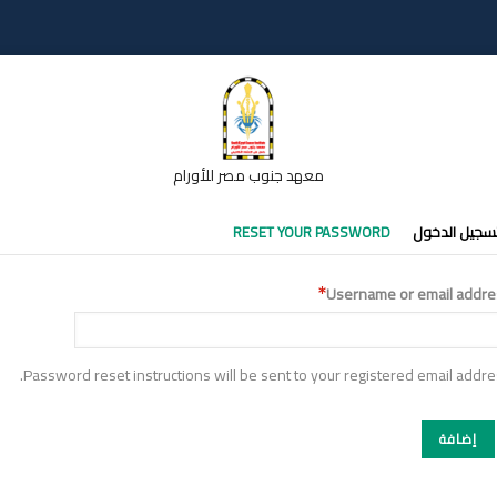
معهد جنوب مصر للأورام
تبويبات
سجيل الدخول
RESET YOUR PASSWORD
أساسية
Username or email addre
Password reset instructions will be sent to your registered email addre