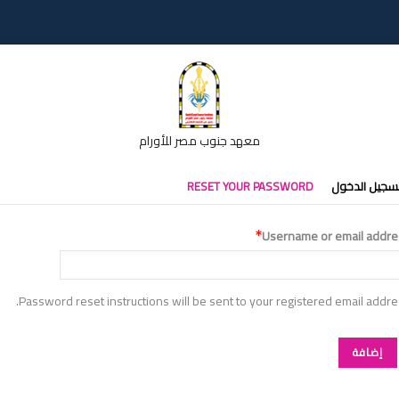
معهد جنوب مصر للأورام
تبويبات
سجيل الدخول
RESET YOUR PASSWORD
أساسية
Username or email addre
Password reset instructions will be sent to your registered email addre