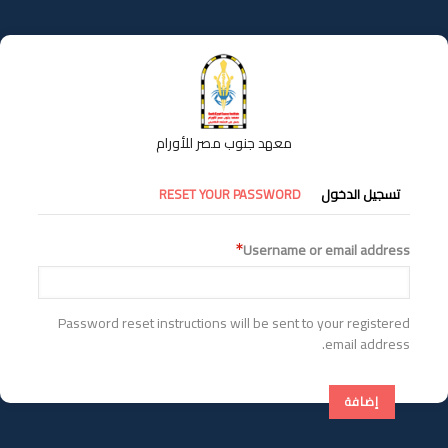
تجاوز
إلى
المحتوى
الرئيسي
معهد جنوب مصر للأورام
التبويبات
تسجيل الدخول
RESET YOUR PASSWORD
الأساسية
Username or email address
Password reset instructions will be sent to your registered
email address.