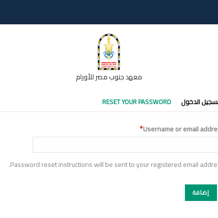
معهد جنوب مصر للأورام
تبويبات
سجيل الدخول
RESET YOUR PASSWORD
أساسية
Username or email addre
Password reset instructions will be sent to your registered email addre