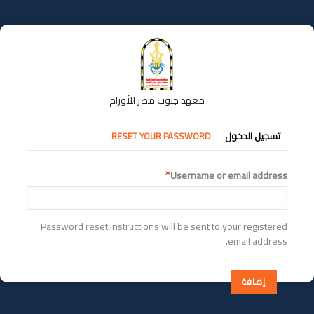
تجاوز
إلى
المحتوى
الرئيسي
معهد جنوب مصر للأورام
التبويبات
تسجيل الدخول
RESET YOUR PASSWORD
الأساسية
Username or email address
Password reset instructions will be sent to your registered
email address.