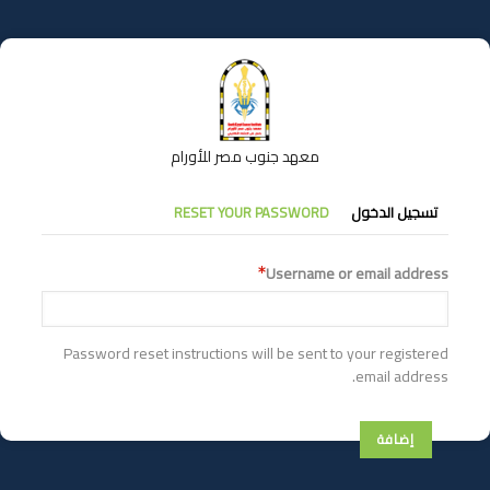
تجاوز
إلى
المحتوى
الرئيسي
معهد جنوب مصر للأورام
التبويبات
تسجيل الدخول
RESET YOUR PASSWORD
الأساسية
Username or email address
Password reset instructions will be sent to your registered
email address.