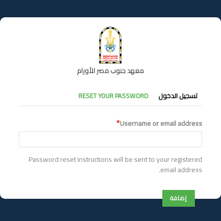
تجاوز
إلى
المحتوى
الرئيسي
معهد جنوب مصر للأورام
التبويبات
تسجيل الدخول
RESET YOUR PASSWORD
الأساسية
Username or email address
Password reset instructions will be sent to your registered
email address.