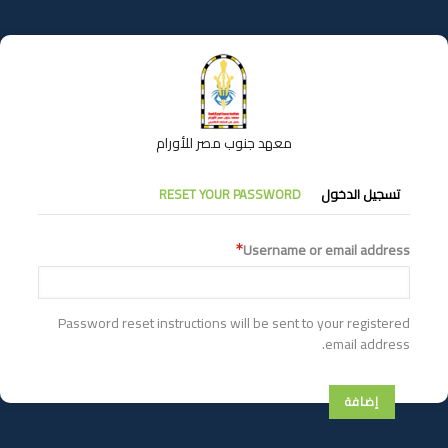
تجاوز
إلى
المحتوى
الرئيسي
معهد جنوب مصر للأورام
التبويبات
تسجيل الدخول
RESET YOUR PASSWORD
الأساسية
Username or email address
Password reset instructions will be sent to your registered
email address.