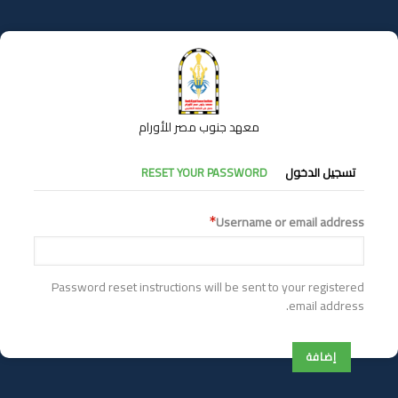
تجاوز
إلى
المحتوى
الرئيسي
معهد جنوب مصر للأورام
التبويبات
تسجيل الدخول
RESET YOUR PASSWORD
الأساسية
Username or email address
Password reset instructions will be sent to your registered
email address.