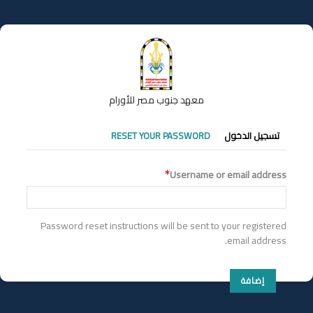
تجاوز
إلى
المحتوى
الرئيسي
معهد جنوب مصر للأورام
التبويبات
تسجيل الدخول
RESET YOUR PASSWORD
الأساسية
Username or email address
Password reset instructions will be sent to your registered
email address.