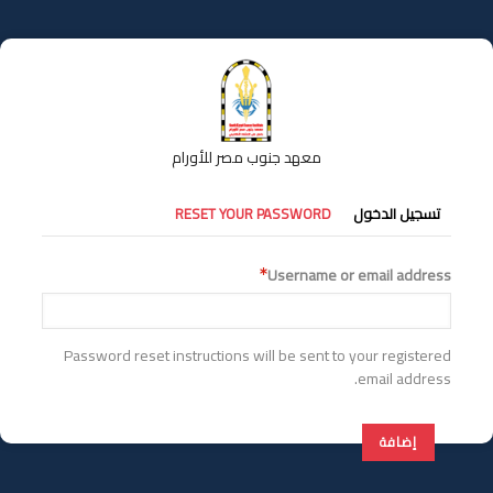
تجاوز
إلى
المحتوى
الرئيسي
معهد جنوب مصر للأورام
التبويبات
تسجيل الدخول
RESET YOUR PASSWORD
الأساسية
Username or email address
Password reset instructions will be sent to your registered
email address.