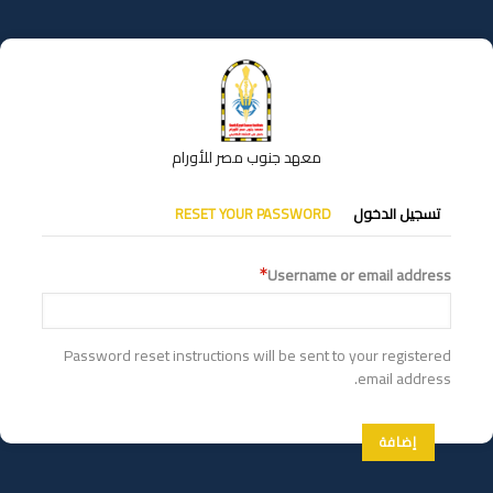
تجاوز
إلى
المحتوى
الرئيسي
معهد جنوب مصر للأورام
التبويبات
تسجيل الدخول
RESET YOUR PASSWORD
الأساسية
Username or email address
Password reset instructions will be sent to your registered
email address.