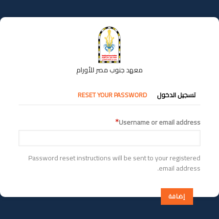
تجاوز
إلى
المحتوى
الرئيسي
معهد جنوب مصر للأورام
التبويبات
تسجيل الدخول
RESET YOUR PASSWORD
الأساسية
Username or email address
Password reset instructions will be sent to your registered
email address.