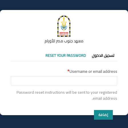
تجاوز
إلى
المحتوى
الرئيسي
معهد جنوب مصر للأورام
التبويبات
تسجيل الدخول
RESET YOUR PASSWORD
الأساسية
Username or email address
Password reset instructions will be sent to your registered
email address.