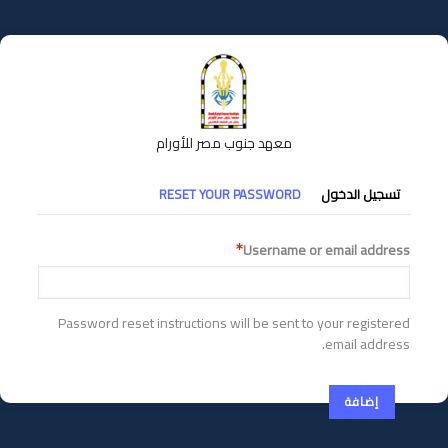
تجاوز
إلى
المحتوى
الرئيسي
معهد جنوب مصر للأورام
التبويبات
تسجيل الدخول
RESET YOUR PASSWORD
الأساسية
Username or email address
Password reset instructions will be sent to your registered
email address.