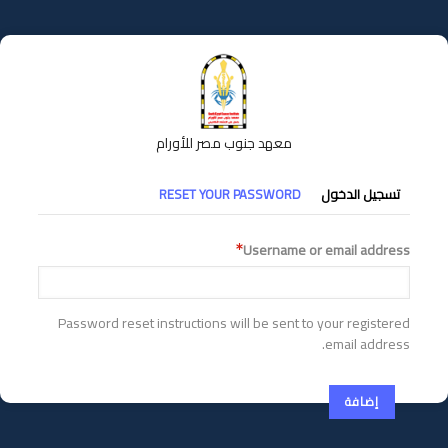
تجاوز
إلى
المحتوى
الرئيسي
معهد جنوب مصر للأورام
التبويبات
تسجيل الدخول
RESET YOUR PASSWORD
الأساسية
Username or email address
Password reset instructions will be sent to your registered
email address.