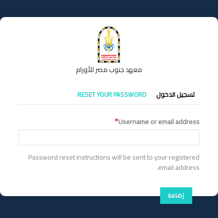
تجاوز
إلى
المحتوى
الرئيسي
معهد جنوب مصر للأورام
التبويبات
تسجيل الدخول
RESET YOUR PASSWORD
الأساسية
Username or email address
Password reset instructions will be sent to your registered
email address.