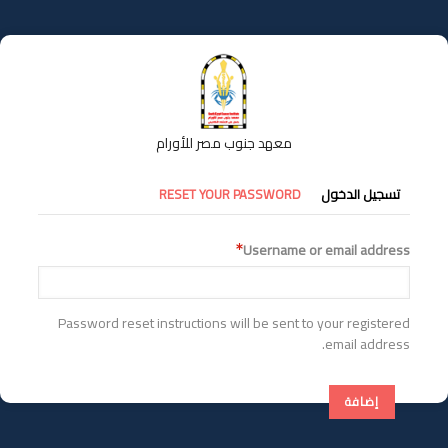
تجاوز
إلى
المحتوى
الرئيسي
معهد جنوب مصر للأورام
التبويبات
تسجيل الدخول
RESET YOUR PASSWORD
الأساسية
Username or email address
Password reset instructions will be sent to your registered
email address.