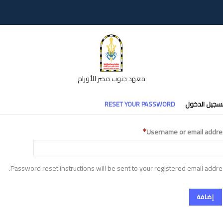
معهد جنوب مصر للأورام
تبويبات
سجيل الدخول
RESET YOUR PASSWORD
أساسية
Username or email addre
Password reset instructions will be sent to your registered email addre