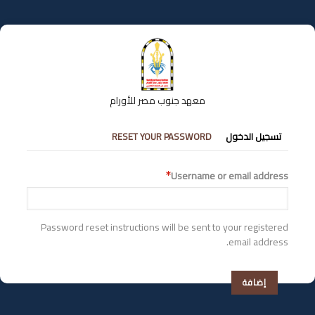
تجاوز
إلى
المحتوى
الرئيسي
معهد جنوب مصر للأورام
التبويبات
تسجيل الدخول
RESET YOUR PASSWORD
الأساسية
Username or email address
Password reset instructions will be sent to your registered
email address.