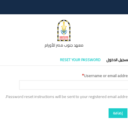
معهد جنوب مصر للأورام
تبويبات
سجيل الدخول
RESET YOUR PASSWORD
أساسية
Username or email addre
Password reset instructions will be sent to your registered email addre