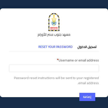
تجاوز
إلى
المحتوى
الرئيسي
معهد جنوب مصر للأورام
التبويبات
تسجيل الدخول
RESET YOUR PASSWORD
الأساسية
Username or email address
Password reset instructions will be sent to your registered
email address.