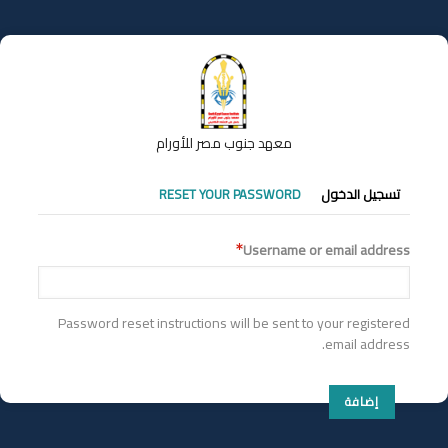
تجاوز
إلى
المحتوى
الرئيسي
معهد جنوب مصر للأورام
التبويبات
تسجيل الدخول
RESET YOUR PASSWORD
الأساسية
Username or email address
Password reset instructions will be sent to your registered
email address.