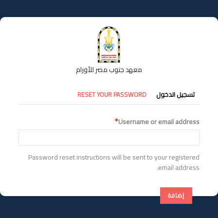
تجاوز
إلى
المحتوى
الرئيسي
معهد جنوب مصر للأورام
التبويبات
تسجيل الدخول
RESET YOUR PASSWORD
الأساسية
Username or email address
Password reset instructions will be sent to your registered
email address.