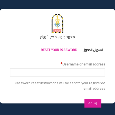
تجاوز
إلى
المحتوى
الرئيسي
معهد جنوب مصر للأورام
التبويبات
تسجيل الدخول
RESET YOUR PASSWORD
الأساسية
Username or email address
Password reset instructions will be sent to your registered
email address.