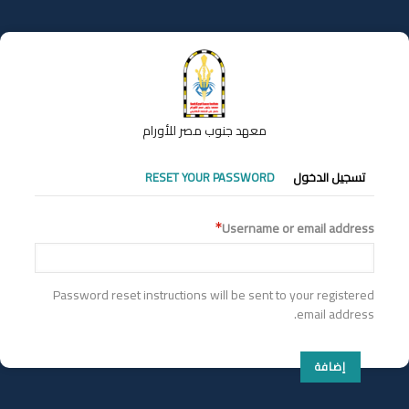
تجاوز
إلى
المحتوى
الرئيسي
معهد جنوب مصر للأورام
التبويبات
تسجيل الدخول
RESET YOUR PASSWORD
الأساسية
Username or email address
Password reset instructions will be sent to your registered
email address.