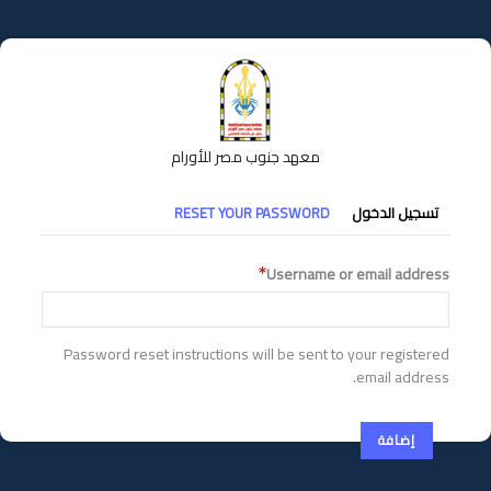
تجاوز
إلى
المحتوى
الرئيسي
معهد جنوب مصر للأورام
التبويبات
تسجيل الدخول
RESET YOUR PASSWORD
الأساسية
Username or email address
Password reset instructions will be sent to your registered
email address.