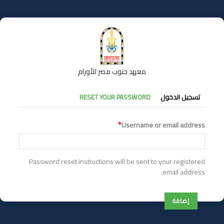
تجاوز
إلى
المحتوى
الرئيسي
معهد جنوب مصر للأورام
التبويبات
تسجيل الدخول
RESET YOUR PASSWORD
الأساسية
Username or email address
Password reset instructions will be sent to your registered
email address.