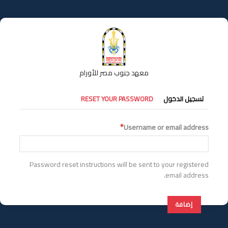
تجاوز
إلى
المحتوى
الرئيسي
معهد جنوب مصر للأورام
التبويبات
تسجيل الدخول
RESET YOUR PASSWORD
الأساسية
Username or email address
Password reset instructions will be sent to your registered
email address.