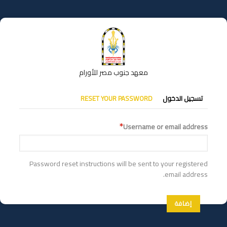
تجاوز
إلى
المحتوى
الرئيسي
معهد جنوب مصر للأورام
التبويبات
تسجيل الدخول
RESET YOUR PASSWORD
الأساسية
Username or email address
Password reset instructions will be sent to your registered
email address.