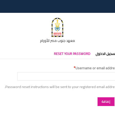
معهد جنوب مصر للأورام
تبويبات
سجيل الدخول
RESET YOUR PASSWORD
أساسية
Username or email addre
Password reset instructions will be sent to your registered email addre