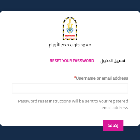
تجاوز
إلى
المحتوى
الرئيسي
معهد جنوب مصر للأورام
التبويبات
تسجيل الدخول
RESET YOUR PASSWORD
الأساسية
Username or email address
Password reset instructions will be sent to your registered
email address.