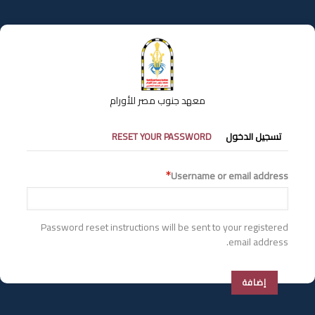
تجاوز
إلى
المحتوى
الرئيسي
معهد جنوب مصر للأورام
التبويبات
تسجيل الدخول
RESET YOUR PASSWORD
الأساسية
Username or email address
Password reset instructions will be sent to your registered
email address.