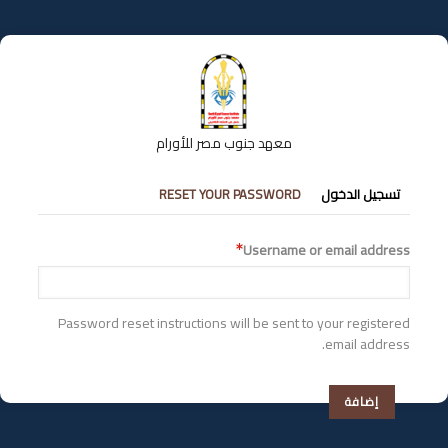
تجاوز
إلى
المحتوى
الرئيسي
معهد جنوب مصر للأورام
التبويبات
تسجيل الدخول
RESET YOUR PASSWORD
الأساسية
Username or email address
Password reset instructions will be sent to your registered
email address.