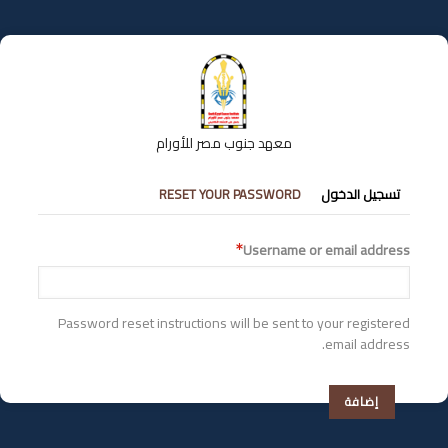
تجاوز
إلى
المحتوى
الرئيسي
معهد جنوب مصر للأورام
التبويبات
تسجيل الدخول
RESET YOUR PASSWORD
الأساسية
Username or email address
Password reset instructions will be sent to your registered
email address.