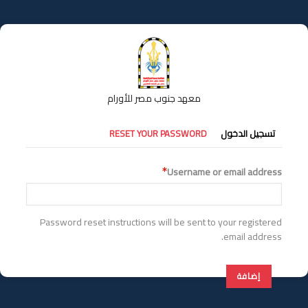
تجاوز
إلى
المحتوى
الرئيسي
معهد جنوب مصر للأورام
التبويبات
تسجيل الدخول
RESET YOUR PASSWORD
الأساسية
Username or email address
Password reset instructions will be sent to your registered
email address.