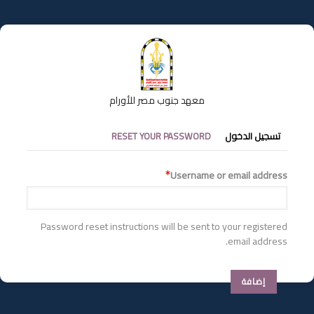
تجاوز
إلى
المحتوى
الرئيسي
معهد جنوب مصر للأورام
التبويبات
تسجيل الدخول
RESET YOUR PASSWORD
الأساسية
Username or email address
Password reset instructions will be sent to your registered
email address.