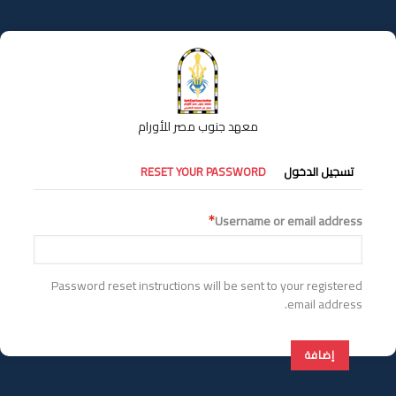
تجاوز
إلى
المحتوى
الرئيسي
معهد جنوب مصر للأورام
التبويبات
تسجيل الدخول
RESET YOUR PASSWORD
الأساسية
Username or email address
Password reset instructions will be sent to your registered
email address.