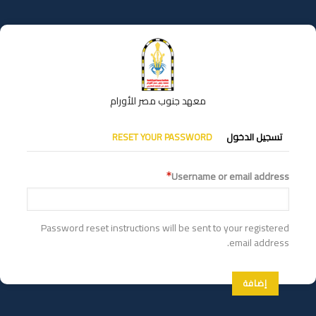
تجاوز
إلى
المحتوى
الرئيسي
معهد جنوب مصر للأورام
التبويبات
تسجيل الدخول
RESET YOUR PASSWORD
الأساسية
Username or email address
Password reset instructions will be sent to your registered
email address.