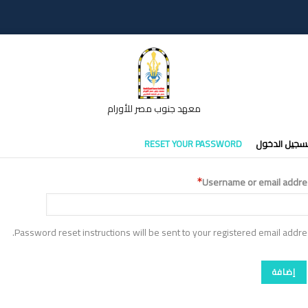
معهد جنوب مصر للأورام
تبويبات
سجيل الدخول
RESET YOUR PASSWORD
أساسية
Username or email addre
Password reset instructions will be sent to your registered email addre