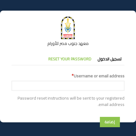
تجاوز
إلى
المحتوى
الرئيسي
معهد جنوب مصر للأورام
التبويبات
تسجيل الدخول
RESET YOUR PASSWORD
الأساسية
Username or email address
Password reset instructions will be sent to your registered
email address.