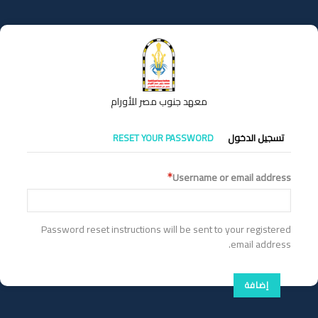
تجاوز
إلى
المحتوى
الرئيسي
معهد جنوب مصر للأورام
التبويبات
تسجيل الدخول
RESET YOUR PASSWORD
الأساسية
Username or email address
Password reset instructions will be sent to your registered
email address.