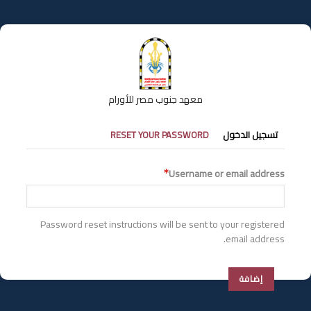
تجاوز
إلى
المحتوى
الرئيسي
معهد جنوب مصر للأورام
التبويبات
تسجيل الدخول
RESET YOUR PASSWORD
الأساسية
Username or email address
Password reset instructions will be sent to your registered
email address.