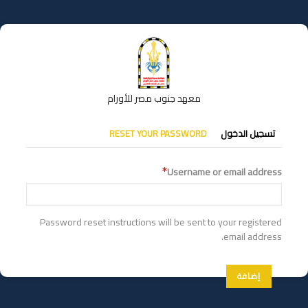
تجاوز
إلى
المحتوى
الرئيسي
معهد جنوب مصر للأورام
التبويبات
تسجيل الدخول
RESET YOUR PASSWORD
الأساسية
Username or email address
Password reset instructions will be sent to your registered
email address.